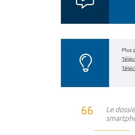
Plus 
Téléc
Téléc
Le dossie
smartpho