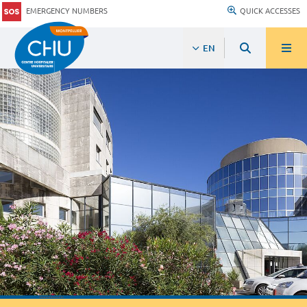
EMERGENCY NUMBERS
QUICK ACCESSES
EN