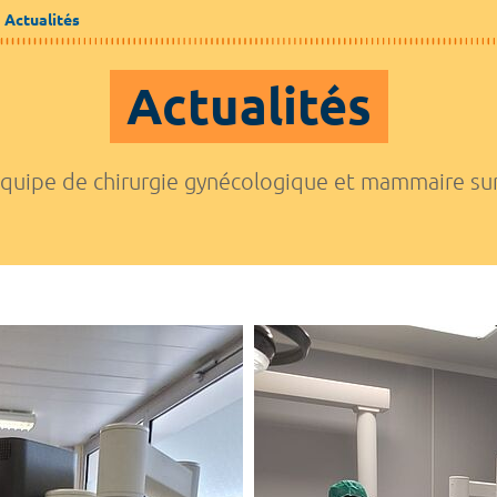
Actualités
Actualités
'équipe de chirurgie gynécologique et mammaire su