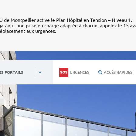
 de Montpellier active le Plan Hôpital en Tension – Niveau 1.
arantir une prise en charge adaptée à chacun, appelez le 15 av
déplacement aux urgences.
URGENCES
ACCÈS RAPIDES
ES PORTAILS