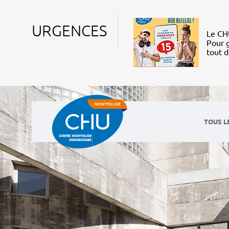
URGENCES
Le CHU
Pour g
tout 
TOUS L