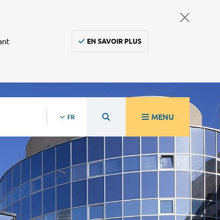
ant
EN SAVOIR PLUS
MENU
FR