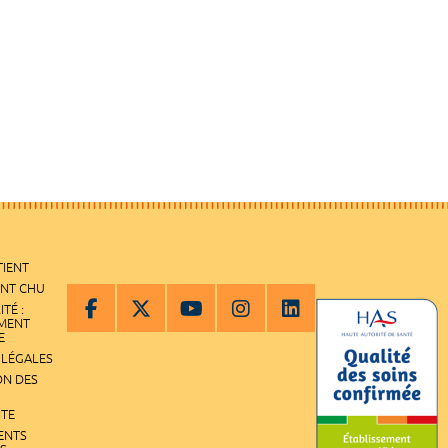
TIENT
ENT CHU
ITÉ :
EMENT
E
 LÉGALES
ON DES
ITE
ENTS