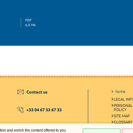
PDF
6,0 Mo
home
Contact us
LEGAL IN
PERSONAL
+33 04 67 33 67 33
POLICY
SITE MAP
GLOSSARY
ation and enrich the content offered to you.
COOKIES 