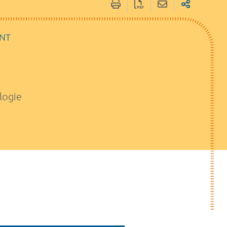
ENT
logie