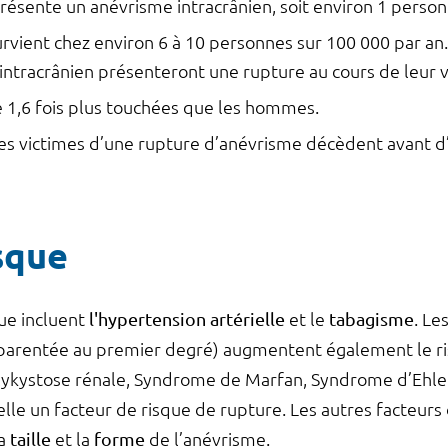
présente un anévrisme intracrânien, soit environ 1 person
rvient chez environ 6 à 10 personnes sur 100 000 par a
ntracrânien présenteront une rupture au cours de leur v
1,6 fois plus touchées que les hommes.
 victimes d’une rupture d’anévrisme décèdent avant d’ar
sque
que incluent
l'hypertension artérielle
et le
tabagisme
. Le
parentée au premier degré) augmentent également le r
polykystose rénale, Syndrome de Marfan, Syndrome d’Ehle
elle un facteur de risque de rupture. Les autres facteurs
la
taille
et la
forme
de l’anévrisme.