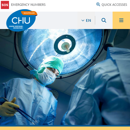
EMERGENCY NUMBERS
QUICK ACCESSES
EN