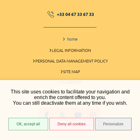
+33 04 67 33 67 33
home
LEGAL INFORMATION
PERSONAL DATA MANAGEMENT POLICY
SITE MAP
GLOSSARY
This site uses cookies to facilitate your navigation and
COOKIES MANAGEMENT
enrich the content offered to you.
You can still deactivate them at any time if you wish.
OK, accept all
Deny all cookies
Personalize