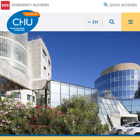
EMERGENCY NUMBERS
QUICK ACCESSES
EN