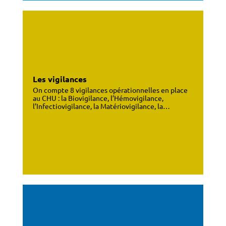
Les vigilances
On compte 8 vigilances opérationnelles en place
au CHU : la Biovigilance, l’Hémovigilance,
l’Infectiovigilance, la Matériovigilance, la…