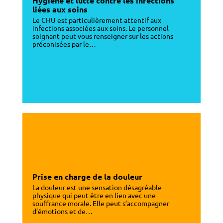
Hygiène et lutte contre les infections
liées aux soins
Le CHU est particulièrement attentif aux
infections associées aux soins. Le personnel
soignant peut vous renseigner sur les actions
préconisées par le…
Prise en charge de la douleur
La douleur est une sensation désagréable
physique qui peut être en lien avec une
souffrance morale. Elle peut s’accompagner
d’émotions et de…