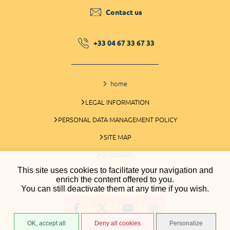
Contact us
+33 04 67 33 67 33
home
LEGAL INFORMATION
PERSONAL DATA MANAGEMENT POLICY
SITE MAP
GLOSSARY
This site uses cookies to facilitate your navigation and
COOKIES MANAGEMENT
enrich the content offered to you.
You can still deactivate them at any time if you wish.
OK, accept all
Deny all cookies
Personalize