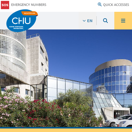
EMERGENCY NUMBERS
QUICK ACCESSES
EN