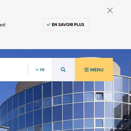
ant
EN SAVOIR PLUS
MENU
FR