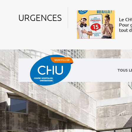
URGENCES
Le CHU
Pour g
tout 
TOUS L