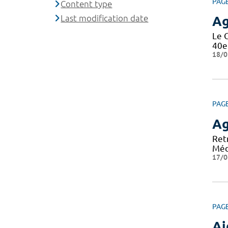
PAG
Content type
Last modification date
A
Le 
40e
18/0
PAG
A
Ret
Méd
17/0
PAG
Ai