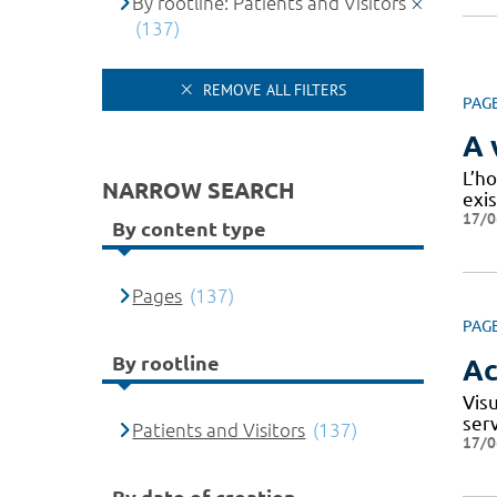
By rootline: Patients and Visitors
(137)
REMOVE ALL FILTERS
PAG
A 
L’ho
NARROW SEARCH
exi
17/0
By content type
Pages
(137)
PAG
By rootline
Ac
Vis
ser
Patients and Visitors
(137)
17/0