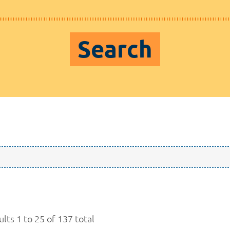
Search
lts 1 to 25 of 137 total