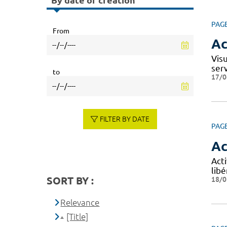
By date of creation
PAG
From
Ac
Vis
ser
to
17/0
FILTER BY DATE
PAG
Ac
Acti
libé
SORT BY :
18/0
Relevance
[Title]