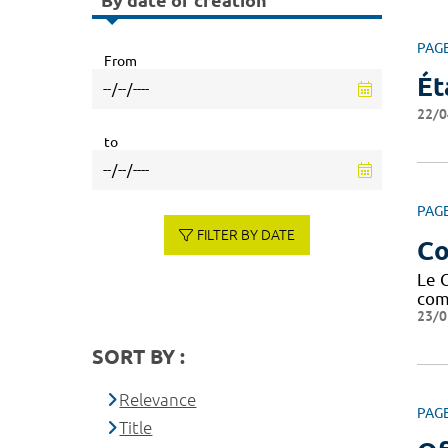
By date of creation
PAG
From
Ét
22/0
to
PAG
FILTER BY DATE
Co
Le 
com
23/0
SORT BY :
Relevance
PAG
Title