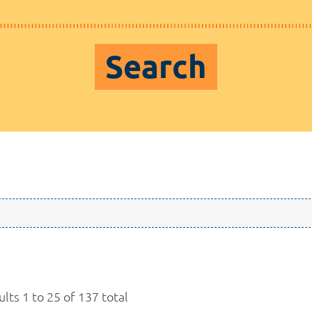
Search
lts 1 to 25 of 137 total