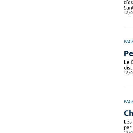
d’a
Sant
18/0
PAG
Pe
Le C
dis
18/0
PAG
Ch
Les 
par 
18/0