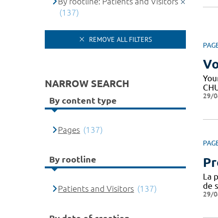
By rootline: Patients and Visitors
(137)
REMOVE ALL FILTERS
PAG
Vo
Your
NARROW SEARCH
CHU
29/0
By content type
Pages
(137)
PAG
By rootline
Pr
La p
de s
Patients and Visitors
(137)
29/0