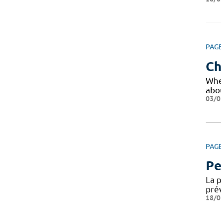
PAG
Ch
Whet
abo
03/0
PAG
Pe
La 
pré
18/0