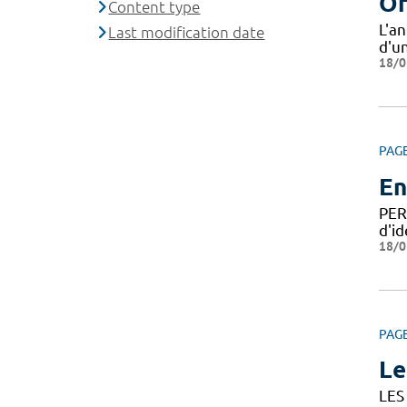
Of
Content type
L'a
Last modification date
d'u
18/0
PAG
En
PER
d'id
18/0
PAG
Le
LES