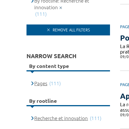
By rootline: Recherche et
innovation
(111)
PAG
REMOVE ALL FILTERS
Po
La 
prat
NARROW SEARCH
09/0
By content type
Pages
(111)
PAG
Ap
By rootline
La 
assu
09/0
Recherche et innovation
(111)