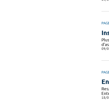
PAG
In
Plu
d'a
09/0
PAG
En
Res
Ent
18/0