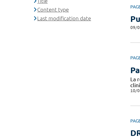
Title
PAG
Content type
Pu
Last modification date
09/0
PAG
Pa
La 
cli
10/0
PAG
DR