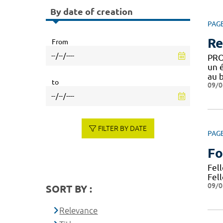
By date of creation
PAG
Re
From
PRO
un 
au 
to
09/0
FILTER BY DATE
PAG
Fo
Fel
Fell
09/0
SORT BY :
Relevance