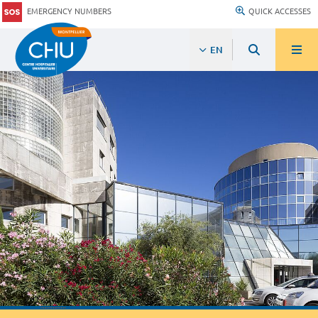
EMERGENCY NUMBERS
QUICK ACCESSES
EN