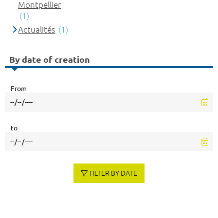
Montpellier
(1)
Actualités
(1)
By date of creation
From
to
FILTER BY DATE