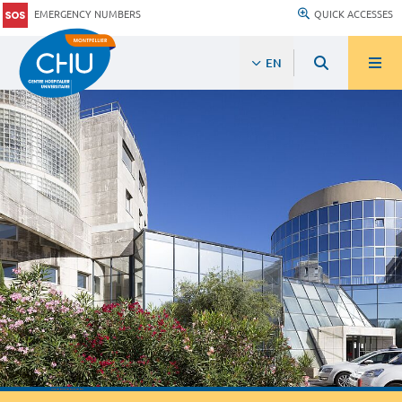
EMERGENCY NUMBERS
QUICK ACCESSES
EN