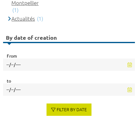
Montpellier
(1)
Actualités
(1)
By date of creation
From
to
FILTER BY DATE