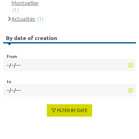
Montpellier
(1)
Actualités
(1)
By date of creation
From
to
FILTER BY DATE