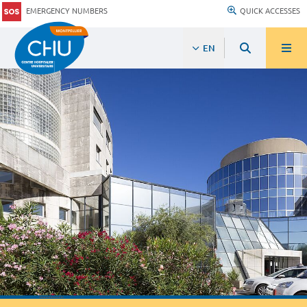
EMERGENCY NUMBERS
QUICK ACCESSES
EN