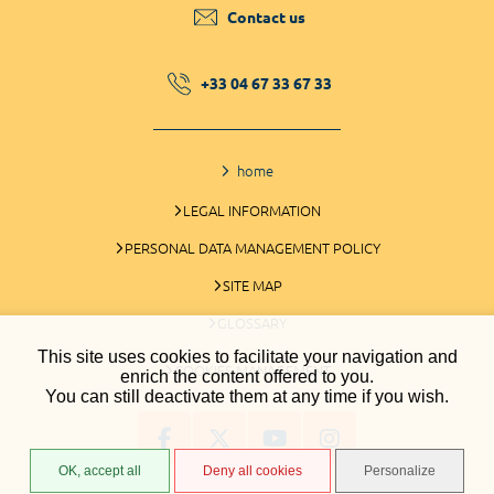
Contact us
+33 04 67 33 67 33
home
LEGAL INFORMATION
PERSONAL DATA MANAGEMENT POLICY
SITE MAP
GLOSSARY
This site uses cookies to facilitate your navigation and
COOKIES MANAGEMENT
enrich the content offered to you.
You can still deactivate them at any time if you wish.
OK, accept all
Deny all cookies
Personalize