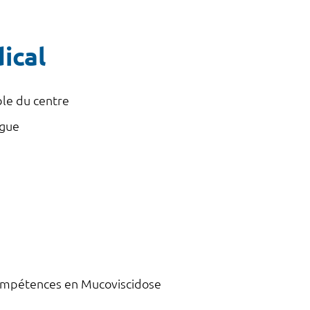
ical
le du centre
ogue
ompétences en Mucoviscidose