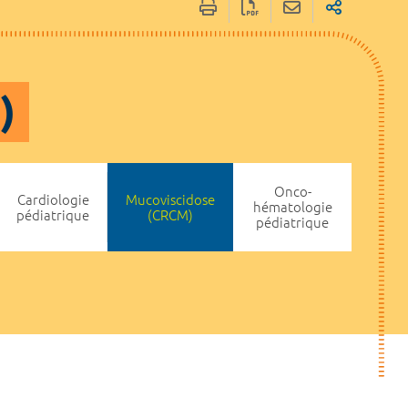
)
Onco-
Cardiologie
Mucoviscidose
hématologie
pédiatrique
(CRCM)
pédiatrique