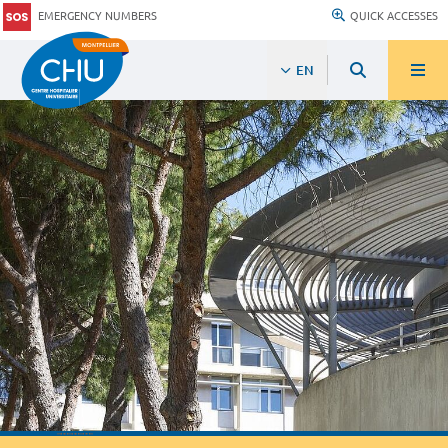
EMERGENCY NUMBERS
QUICK ACCESSES
EN