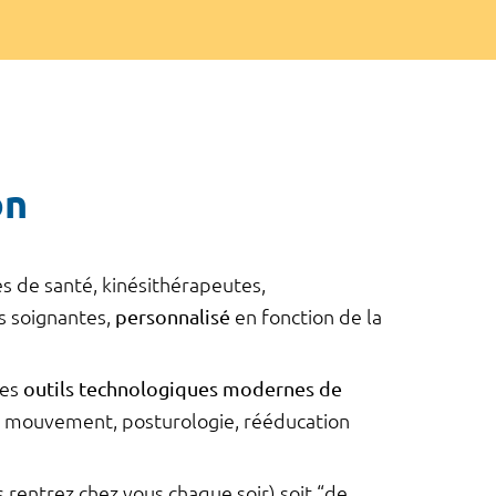
on
s de santé, kinésithérapeutes,
s soignantes,
personnalisé
en fonction de la
des
outils technologiques modernes de
du mouvement, posturologie, rééducation
us rentrez chez vous chaque soir) soit “de