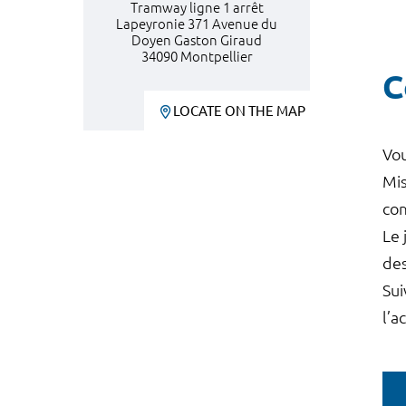
Tramway ligne 1 arrêt
Lapeyronie 371 Avenue du
Doyen Gaston Giraud
34090 Montpellier
C
LOCATE ON THE MAP
Vou
Mis
com
Le 
des
Sui
l’a