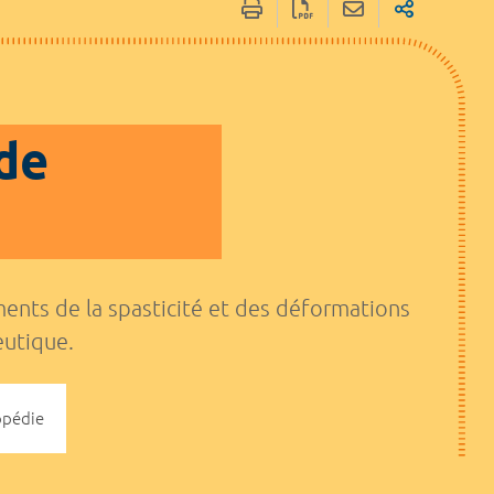
de
ments de la spasticité et des déformations
eutique.
opédie