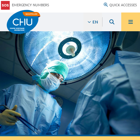
EMERGENCY NUMBERS
QUICK ACCESSES
EN