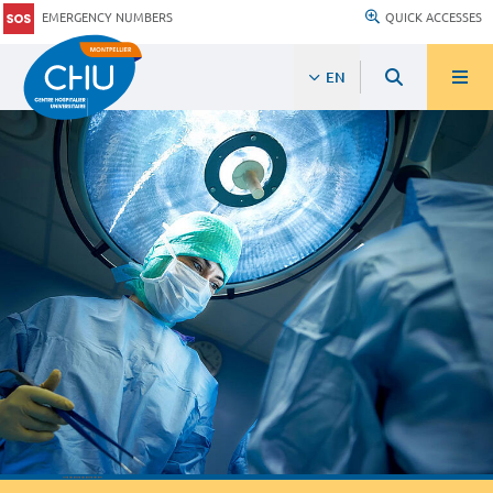
EMERGENCY NUMBERS
QUICK ACCESSES
EN