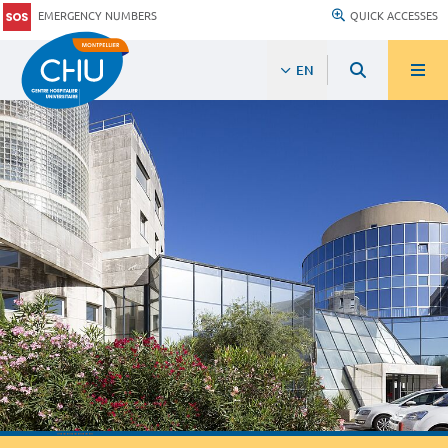
EMERGENCY NUMBERS
QUICK ACCESSES
EN