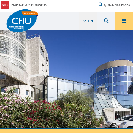
EMERGENCY NUMBERS
QUICK ACCESSES
EN