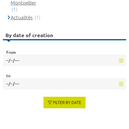
Montpellier
(1)
Actualités
(1)
By date of creation
From
to
FILTER BY DATE