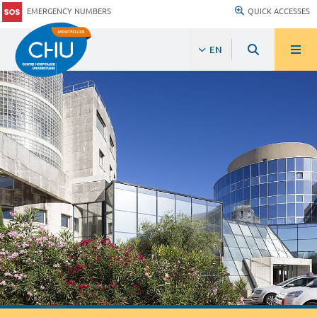
EMERGENCY NUMBERS
QUICK ACCESSES
EN