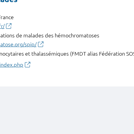
France
r/
ociations de malades des hémochromatoses
tose.org/spip/
ocytaires et thalassémiques (FMDT alias Fédération SO
/index.php