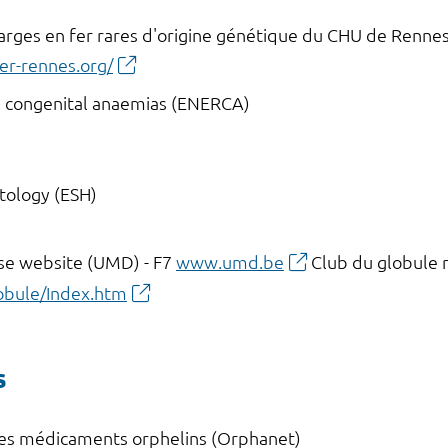
arges en fer rares d'origine génétique du CHU de Renne
er-rennes.org/
d congenital anaemias (ENERCA)
tology (ESH)
se website (UMD) - F7
www.umd.be
Club du globule r
obule/Index.htm
s
 des médicaments orphelins (Orphanet)