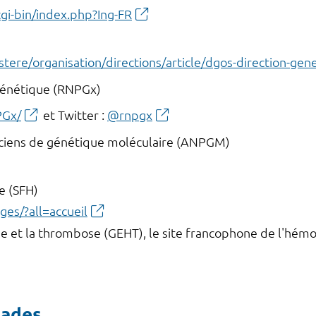
gi-bin/index.php?Ing-FR
istere/organisation/directions/article/dgos-direction-gene
génétique (RNPGx)
PGx/
et Twitter :
@rnpgx
ticiens de génétique moléculaire (ANPGM)
e (SFH)
ges/?all=accueil
e et la thrombose (GEHT), le site francophone de l'hém
lades