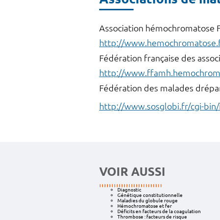
Association hémochromatose 
http://www.hemochromatose.f
Fédération française des ass
http://www.ffamh.hemochroma
Fédération des malades drépan
http://www.sosglobi.fr/cgi-bin
VOIR AUSSI
Diagnostic
Génétique constitutionnelle
Maladies du globule rouge
Hémochromatose et fer
Déficits en facteurs de la coagulation
Thrombose : facteurs de risque