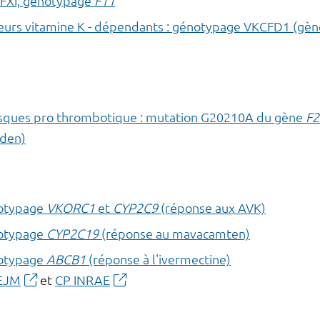
n FXI, génotypage
F11
teurs vitamine K - dépendants : génotypage VKCFD1 (gè
risques pro thrombotique : mutation G20210A du gène
F2
iden)
otypage
VKORC1
et
CYP2C9
(réponse aux AVK)
otypage
CYP2C19
(réponse au mavacamten)
otypage
ABCB1
(réponse à l'ivermectine)
EJM
et
CP INRAE