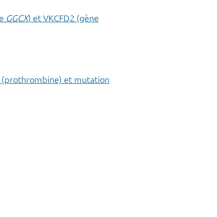
ne
GGCX
) et VKCFD2 (gène
(prothrombine) et mutation