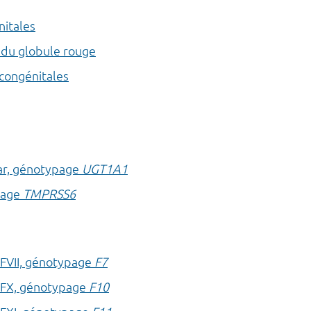
itales
du globule rouge
congénitales
ar, génotypage
UGT1A1
page
TMPRSS6
n FVII, génotypage
F7
n FX, génotypage
F10