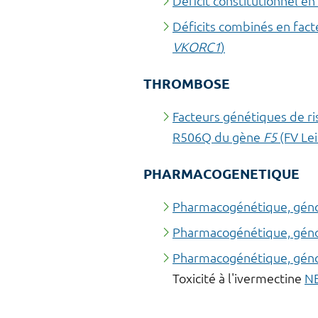
Déficit constitutionnel e
Déficits combinés en fac
VKORC1
)
THROMBOSE
Facteurs génétiques de 
R506Q du gène
F5
(FV Le
PHARMACOGENETIQUE
Pharmacogénétique, gén
Pharmacogénétique, gén
Pharmacogénétique, gén
Toxicité à l'ivermectine
N