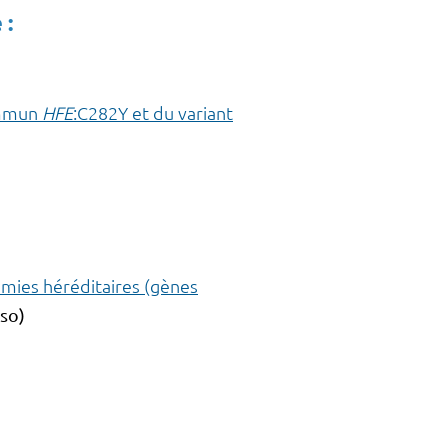
 :
ommun
HFE
:C282Y et du variant
émies héréditaires (gènes
rso)