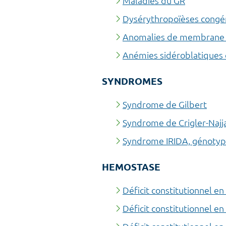
Maladies du GR
Dysérythropoïèses congén
Anomalies de membrane 
Anémies sidéroblatiques 
SYNDROMES
Syndrome de Gilbert
Syndrome de Crigler-Najj
Syndrome IRIDA, génoty
HEMOSTASE
Déficit constitutionnel e
Déficit constitutionnel e