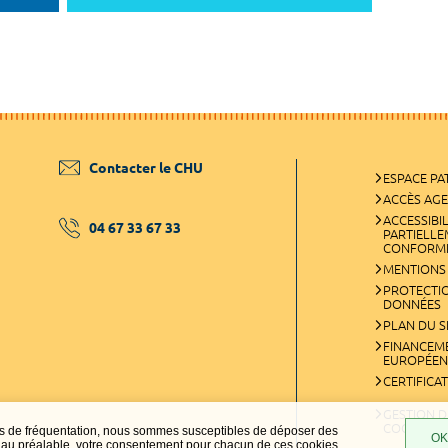
Contacter le CHU
ESPACE PA
ACCÈS AG
ACCESSIBIL
04 67 33 67 33
PARTIELL
CONFORM
MENTIONS
PROTECTI
DONNÉES
PLAN DU S
FINANCEM
EUROPÉEN
CERTIFICA
GESTION D
COOKIES
ques de fréquentation, nous sommes susceptibles de déposer des
OK,
t, au préalable, votre consentement pour chacun de ces cookies.