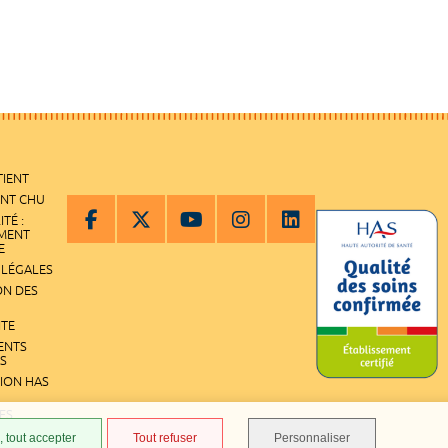
TIENT
ENT CHU
ITÉ :
EMENT
E
 LÉGALES
ON DES
ITE
ENTS
S
TION HAS
ES
 tout accepter
Tout refuser
Personnaliser