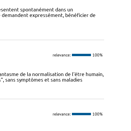
présentent spontanément dans un
s le demandent expressément, bénéficier de
relevance:
100%
antasme de la normalisation de l'être humain,
s", sans symptômes et sans maladies
relevance:
100%