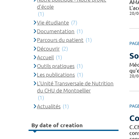
AMA
d'école
L'a
20/0
(1)
Vie étudiante
(7)
Documentation
(1)
Parcours du patient
(1)
PAG
Découvrir
(2)
So
Accueil
(1)
Méd
Outils pratiques
(1)
qu'e
Les publications
(1)
20/0
L'Unité Transversale de Nutrition
du CHU de Montpellier
(1)
Actualités
(1)
PAG
Co
By date of creation
C.C
con
con