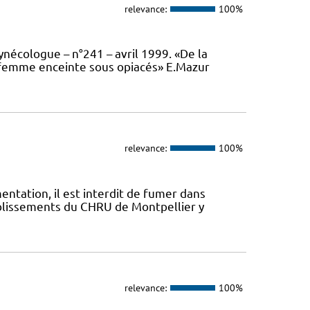
relevance:
100%
ynécologue – n°241 – avril 1999. «De la
a femme enceinte sous opiacés» E.Mazur
relevance:
100%
mentation, il est interdit de fumer dans
ablissements du CHRU de Montpellier y
relevance:
100%