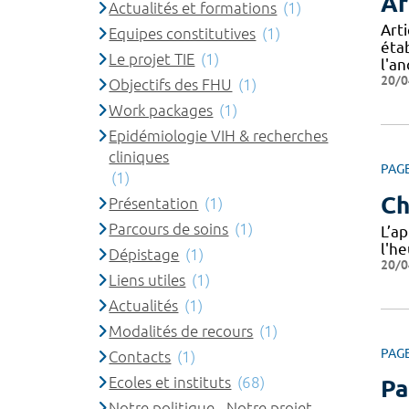
Ar
Actualités et formations
(1)
Art
Equipes constitutives
(1)
éta
Le projet TIE
(1)
l'a
20/0
Objectifs des FHU
(1)
Work packages
(1)
Epidémiologie VIH & recherches
cliniques
PAG
(1)
Ch
Présentation
(1)
Parcours de soins
(1)
L’a
l'h
Dépistage
(1)
20/0
Liens utiles
(1)
Actualités
(1)
Modalités de recours
(1)
PAG
Contacts
(1)
Ecoles et instituts
(68)
Pa
Notre politique - Notre projet