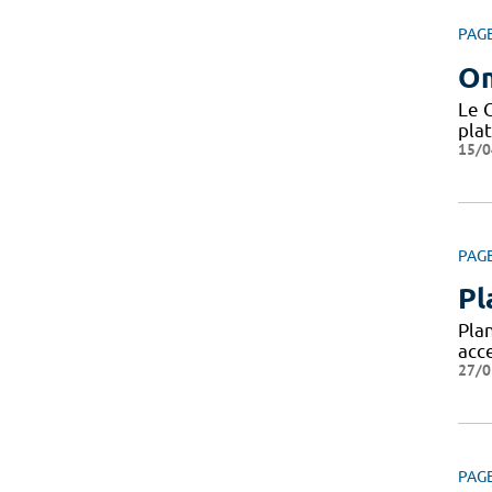
PAG
O
Le 
pla
15/0
PAG
Pl
Pla
acc
27/0
PAG