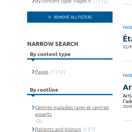
By content type: Pages
(1112)
REMOVE ALL FILTERS
PAG
Ét
NARROW SEARCH
22/0
By content type
Pages
(1112)
PAG
Ar
By rootline
Art
l'a
20/0
Centres maladies rares et centres
experts
(3)
Patients and Visitors
(137)