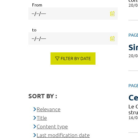
From
20/0
to
PAG
Si
20/0
FILTER BY DATE
PAG
SORT BY :
Ce
Le 
Relevance
str
Title
16/0
Content type
Last modification date