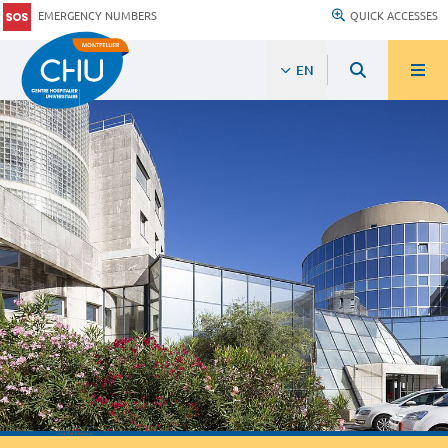
EMERGENCY NUMBERS
QUICK ACCESSES
EN