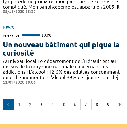
lymphœdème primaire, mon parcours de soins a été
compliqué. Mon lymphœdème est apparu en 2009. Il
05/11/2020 15:22
NEWS
relevance:
100%
Un nouveau bâtiment qui pique la
curiosité
Au niveau local Le département de l’Hérault est au-
dessus de la moyenne nationale concernant les
addictions : L’alcool : 12,6% des adultes consomment
quotidiennement de l’alcool 89% des jeunes ont déj
11/09/2020 18:06
1
2
3
4
5
6
7
8
9
10