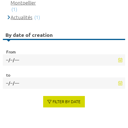
Montpellier
(1)
Actualités
(1)
By date of creation
From
to
FILTER BY DATE