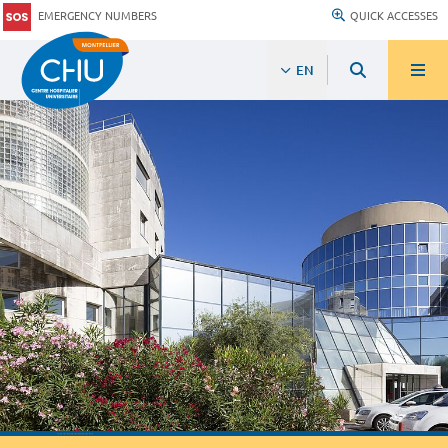
EMERGENCY NUMBERS
QUICK ACCESSES
EN