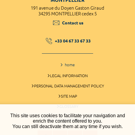
191 avenue du Doyen Gaston Giraud
34295 MONTPELLIER cedex 5
Contact us
+33 04 67 33 67 33
home
LEGAL INFORMATION
PERSONAL DATA MANAGEMENT POLICY
SITE MAP
GLOSSARY
This site uses cookies to facilitate your navigation and
COOKIES MANAGEMENT
enrich the content offered to you.
You can still deactivate them at any time if you wish.