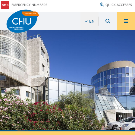
EMERGENCY NUMBERS
QUICK ACCESSES
EN