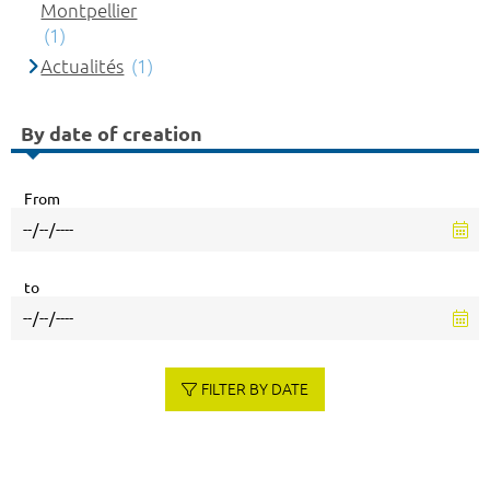
Montpellier
(1)
Actualités
(1)
By date of creation
From
to
FILTER BY DATE