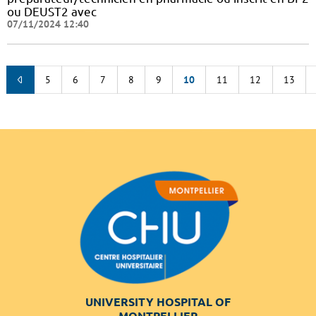
ou DEUST2 avec
07/11/2024 12:40
5
6
7
8
9
10
11
12
13
UNIVERSITY HOSPITAL OF
MONTPELLIER