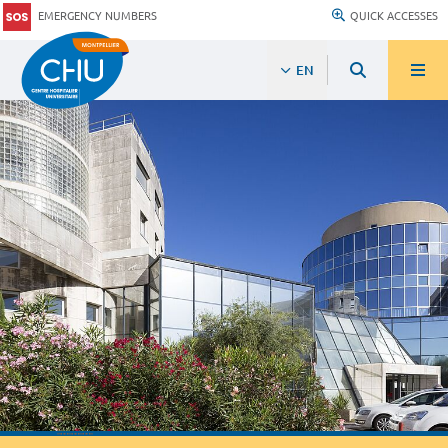
EMERGENCY NUMBERS
QUICK ACCESSES
EN