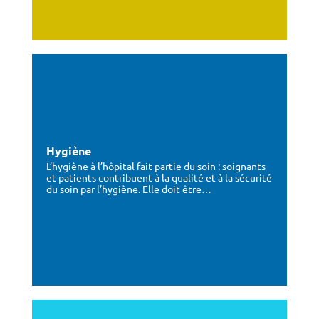
Hygiène
L’hygiène à l’hôpital fait partie du soin : soignants
et patients contribuent à la qualité et à la sécurité
du soin par l’hygiène. Elle doit être…