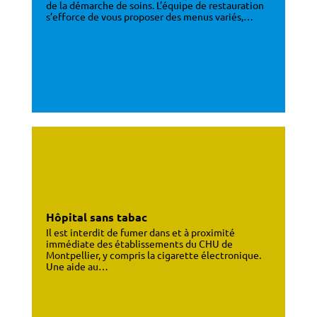
de la démarche de soins. L’équipe de restauration
s’efforce de vous proposer des menus variés,…
Hôpital sans tabac
Il est interdit de fumer dans et à proximité
immédiate des établissements du CHU de
Montpellier, y compris la cigarette électronique.
Une aide au…