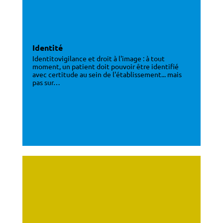
Identité
Identitovigilance et droit à l'image : à tout
moment, un patient doit pouvoir être identifié
avec certitude au sein de l'établissement... mais
pas sur…