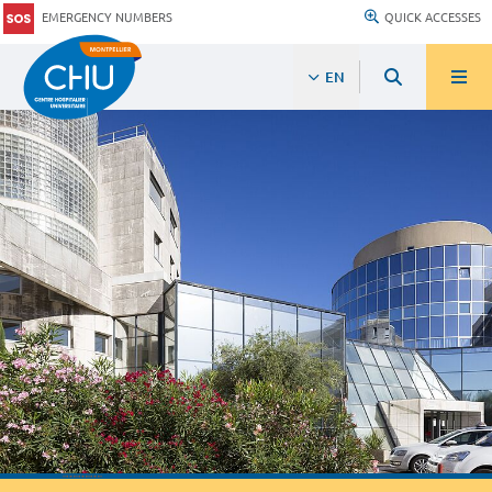
EMERGENCY NUMBERS
QUICK ACCESSES
EN