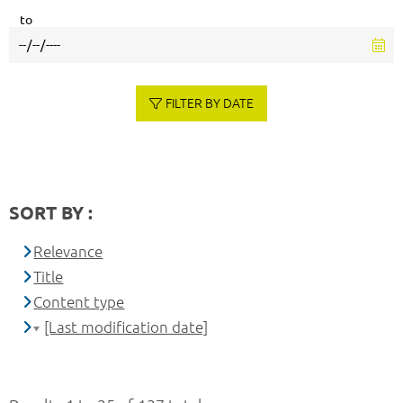
to
FILTER BY DATE
SORT BY :
Relevance
Title
Content type
[Last modification date]