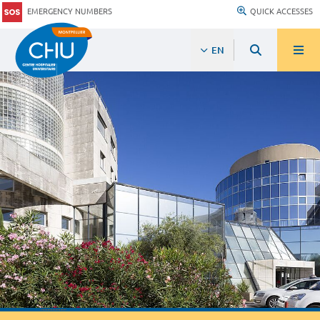
EMERGENCY NUMBERS
QUICK ACCESSES
EN