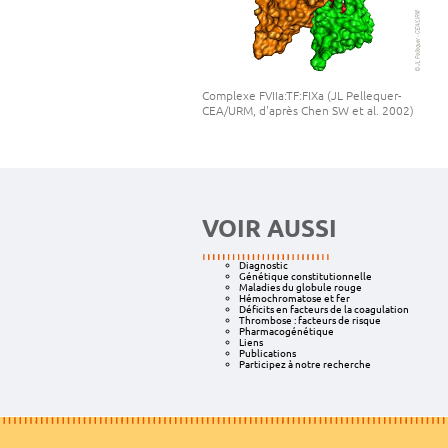
Complexe FVIIa:TF:FIXa (JL Pellequer-
CEA/URM, d'après Chen SW et al. 2002)
VOIR AUSSI
Diagnostic
Génétique constitutionnelle
Maladies du globule rouge
Hémochromatose et fer
Déficits en facteurs de la coagulation
Thrombose : facteurs de risque
Pharmacogénétique
Liens
Publications
Participez à notre recherche