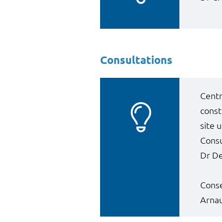
Consultations
Centr
const
site 
Consu
Dr De
Conse
Arnau