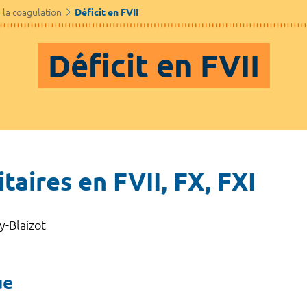
e la coagulation
Déficit en FVII
Déficit en FVII
taires en FVII, FX, FXI
y-Blaizot
ue