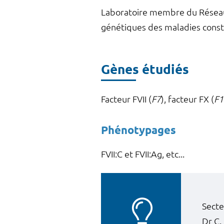
Laboratoire membre du Réseau 
génétiques des maladies constit
Gènes étudiés
Facteur FVII (
F7
), facteur FX (
F1
Phénotypages
FVII:C et FVII:Ag, etc...
Secte
Dr C.