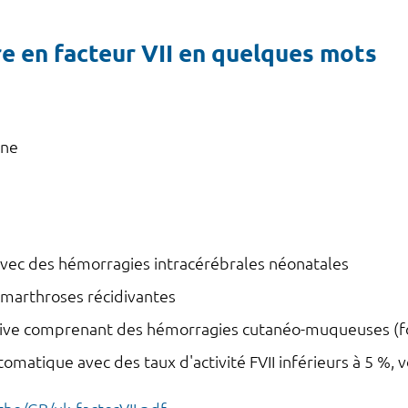
re en facteur VII en quelques mots
nne
ec des hémorragies intracérébrales néonatales
marthroses récidivantes
ive comprenant des hémorragies cutanéo-muqueuses (fo
atique avec des taux d'activité FVII inférieurs à 5 %, v