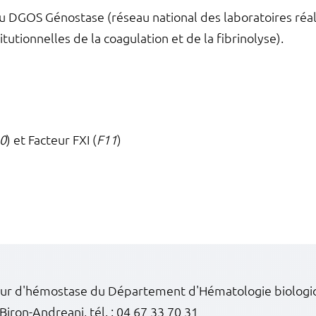
DGOS Génostase (réseau national des laboratoires réalis
utionnelles de la coagulation et de la fibrinolyse).
0
) et Facteur FXI (
F11
)
ur d'hémostase du Département d'Hématologie biologiq
 Biron-Andreani, tél. :
04 67 33 70 31