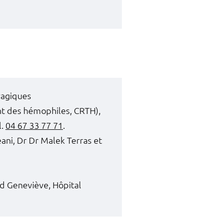
ragiques
nt des hémophiles, CRTH),
l.
04 67 33 77 71
.
ani, Dr Dr Malek Terras et
d Geneviève, Hôpital