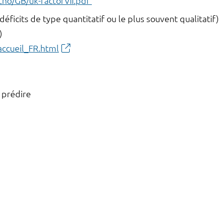
tho/GB/uk-factorVII.pdf
(déficits de type quantitatif ou le plus souvent qualitatif
)
ccueil_FR.html
 prédire