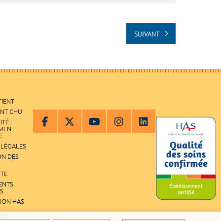
SUIVANT
 À LA FIN DE LA LISTE
TIENT
ENT CHU
ITÉ :
EMENT
E
 LÉGALES
ON DES
ITE
ENTS
S
TION HAS
ES