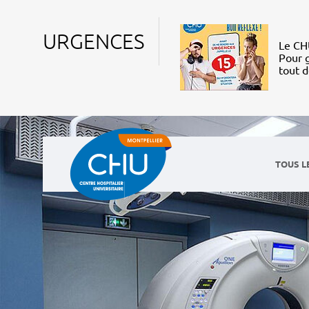
URGENCES
Le CHU
Pour g
tout 
TOUS L