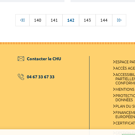
140
141
142
143
144
BACK TO THE BEGINNING OF THE LIST
ALLER
Contacter le CHU
ESPACE PA
ACCÈS AG
ACCESSIBIL
04 67 33 67 33
PARTIELL
CONFORM
MENTIONS
PROTECTI
DONNÉES
PLAN DU S
FINANCEM
EUROPÉEN
CERTIFICA
GESTION D