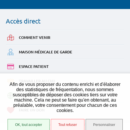
Accès
direct
COMMENT
VENIR
MAISON MÉDICALE
DE GARDE
ESPACE
PATIENT
TRAVAILLER
AU CHU
Afin de vous proposer du contenu enrichi et d'élaborer
des statistiques de fréquentation, nous sommes
susceptibles de déposer des cookies tiers sur votre
TRANSITION
ÉCOLOGIQUE
machine. Cela ne peut se faire qu'en obtenant, au
préalable, votre consentement pour chacun de ces
FAIRE
UN DON
cookies.
OK, tout accepter
Tout refuser
Personnaliser
ESPACE PATIENT
ACCÈS AGENT CHU
ACCESSIBILITÉ : PARTIELLEMENT CONFORME
MENTIONS LÉGALES