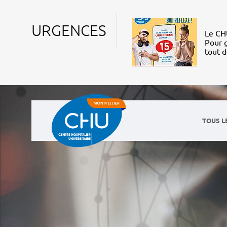
URGENCES
Le CHU
Pour g
tout 
TOUS L