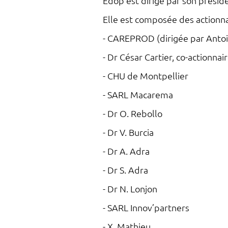
Edop est dirigé par son prési
Elle est composée des actionnai
- CAREPROD (dirigée par Antoin
- Dr César Cartier, co-actionnai
- CHU de Montpellier
- SARL Macarema
- Dr O. Rebollo
- Dr V. Burcia
- Dr A. Adra
- Dr S. Adra
- Dr N. Lonjon
- SARL Innov’partners
- X. Mathieu