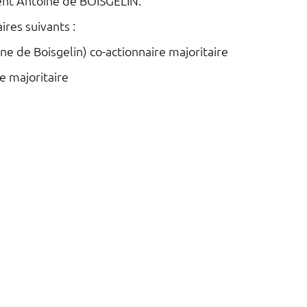
dent Antoine de BOISGELIN.
res suivants :
e de Boisgelin) co-actionnaire majoritaire
re majoritaire