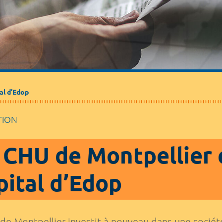
al d’Edop
TION
 CHU de Montpellier 
pital d’Edop
de Montpellier investit à nouveau dans une société