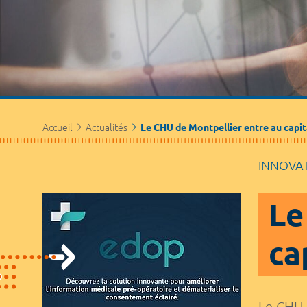
Accueil
Actualités
Le CHU de Montpellier entre au capit
INNOVA
Le
ca
Le CHU 