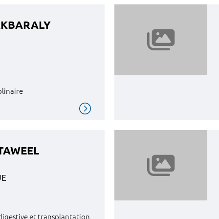
 AKBARALY
plinaire
 TAWEEL
UE
 digestive et transplantation