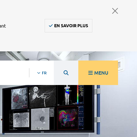
ant
EN SAVOIR PLUS
MENU
FR
re
Ambulanciers, taxis, vsl