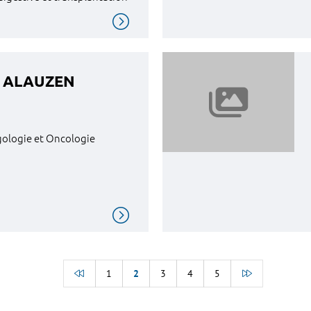
ri ALAUZEN
gologie et Oncologie
1
2
3
4
5
BACK TO THE BEGINNING OF THE LIST
ALLER À L