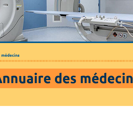
Médecine de ville
Journalistes
Partenaires / Associations
s médecins
nnuaire des médeci