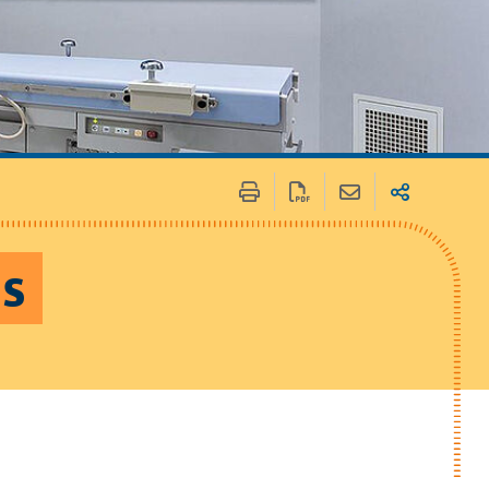
 / Médias
Marchés publics
ns