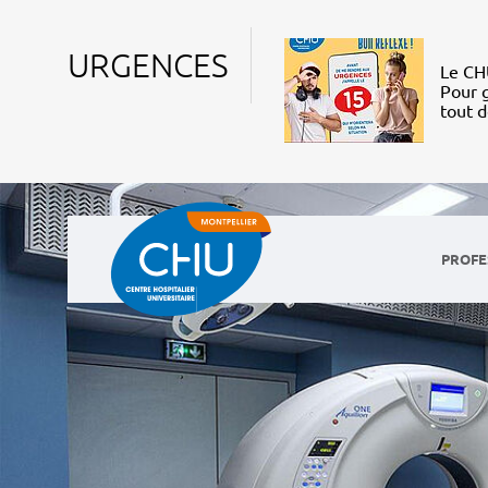
URGENCES
Le CHU
Pour g
tout 
PROFE