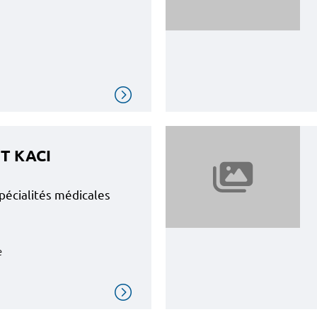
IT KACI
pécialités médicales
e