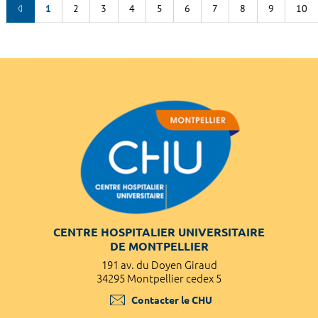
1
2
3
4
5
6
7
8
9
10
CENTRE HOSPITALIER UNIVERSITAIRE
DE MONTPELLIER
191 av. du Doyen Giraud
34295 Montpellier cedex 5
Contacter le CHU