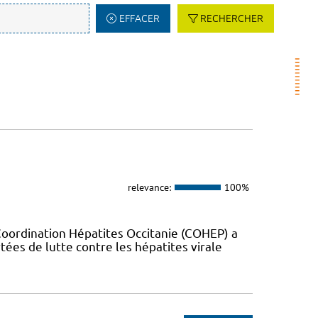
EFFACER
RECHERCHER
relevance:
100%
Coordination Hépatites Occitanie (COHEP) a
es de lutte contre les hépatites virale