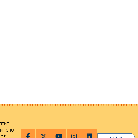
TIENT
ENT CHU
ITÉ :