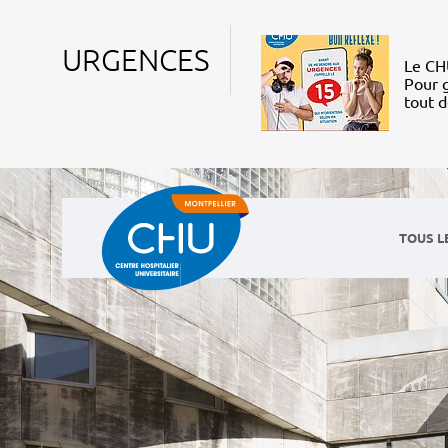
URGENCES
Le CHU
Pour g
tout 
TOUS L