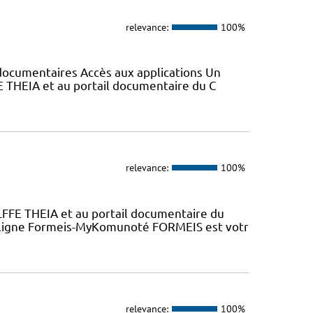
relevance:
100%
s documentaires Accès aux applications Un
E THEIA et au portail documentaire du C
relevance:
100%
LFFE THEIA et au portail documentaire du
n ligne Formeis-MyKomunoté FORMEIS est votr
relevance:
100%