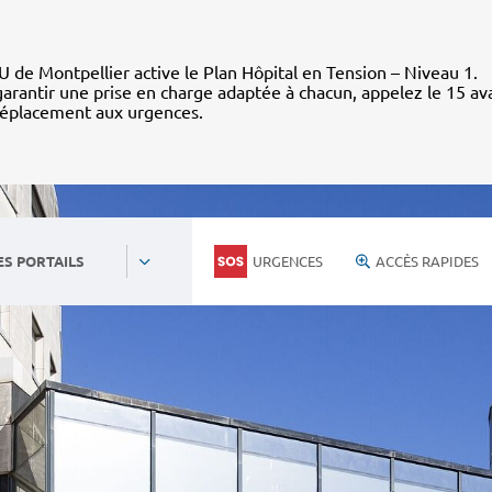
 de Montpellier active le Plan Hôpital en Tension – Niveau 1.
arantir une prise en charge adaptée à chacun, appelez le 15 av
déplacement aux urgences.
URGENCES
ACCÈS RAPIDES
ES PORTAILS