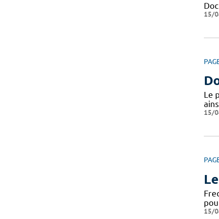
Docu
15/0
PAG
Do
Le 
ains
15/0
PAG
Le
Fre
pou
15/0