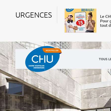
URGENCES
Le CHU
Pour g
tout 
TOUS L