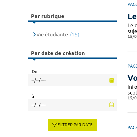
PAG
Le
Par rubrique
Le c
suje
Vie étudiante
(15)
15/0
Par date de création
PAG
Du
Vo
Info
scol
à
15/0
FILTRER PAR DATE
PAG