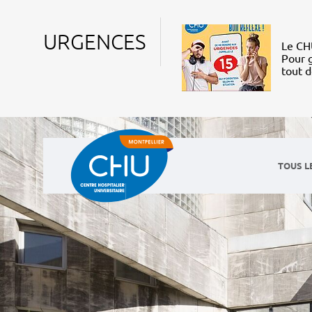
URGENCES
Le CHU
Pour g
tout 
TOUS L