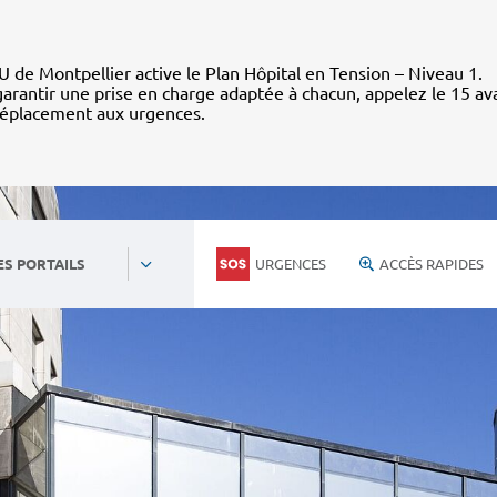
 de Montpellier active le Plan Hôpital en Tension – Niveau 1.
arantir une prise en charge adaptée à chacun, appelez le 15 av
déplacement aux urgences.
URGENCES
ACCÈS RAPIDES
ES PORTAILS