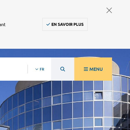
ant
EN SAVOIR PLUS
MENU
FR