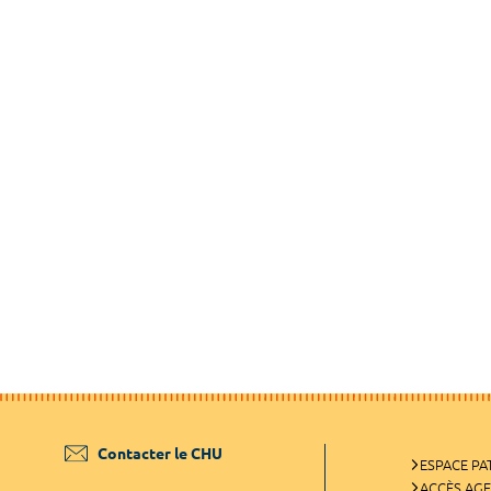
Contacter le CHU
ESPACE PA
ACCÈS AG