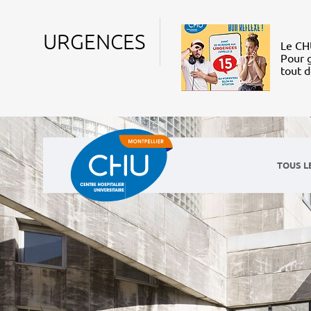
URGENCES
Le CHU
Pour g
tout 
TOUS L