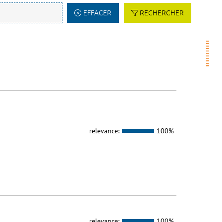
EFFACER
RECHERCHER
relevance:
100%
relevance:
100%