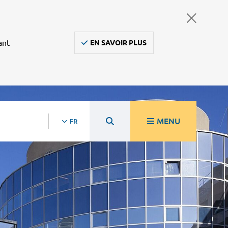
ant
EN SAVOIR PLUS
MENU
FR