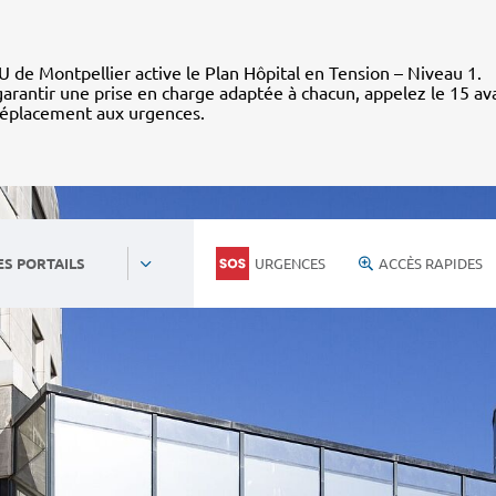
 de Montpellier active le Plan Hôpital en Tension – Niveau 1.
arantir une prise en charge adaptée à chacun, appelez le 15 av
déplacement aux urgences.
URGENCES
ACCÈS RAPIDES
ES PORTAILS