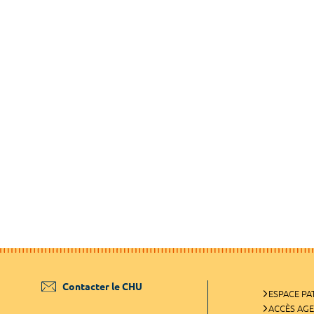
Contacter le CHU
ESPACE PA
ACCÈS AG