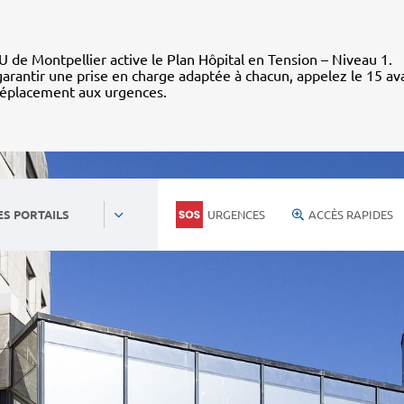
 de Montpellier active le Plan Hôpital en Tension – Niveau 1.
arantir une prise en charge adaptée à chacun, appelez le 15 av
déplacement aux urgences.
URGENCES
ACCÈS RAPIDES
ES PORTAILS