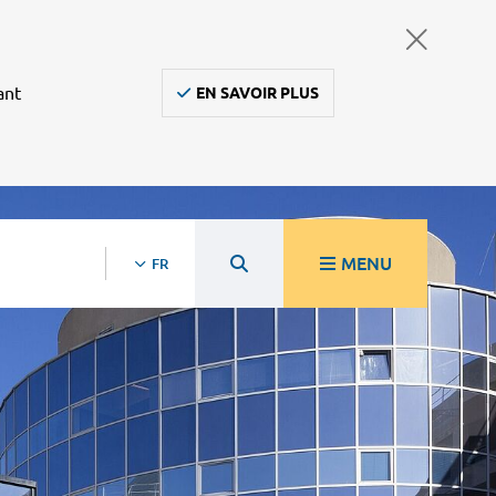
ant
EN SAVOIR PLUS
MENU
FR