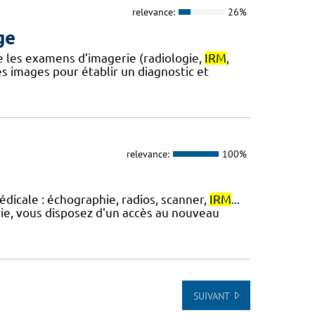
relevance:
26%
ge
e les examens d’imagerie (radiologie,
IRM
,
s images pour établir un diagnostic et
relevance:
100%
dicale : échographie, radios, scanner,
IRM
...
rie, vous disposez d'un accès au nouveau
SUIVANT