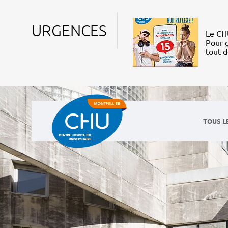
URGENCES
Le CHU
Pour g
tout 
TOUS L