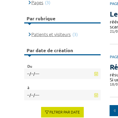
Pages
(3)
PAG
Le
Par rubrique
réé
sca
21/0
Patients et visiteurs
(3)
Par date de création
PAG
Ré
Du
rés
Si 
18/0
à
FILTRER PAR DATE