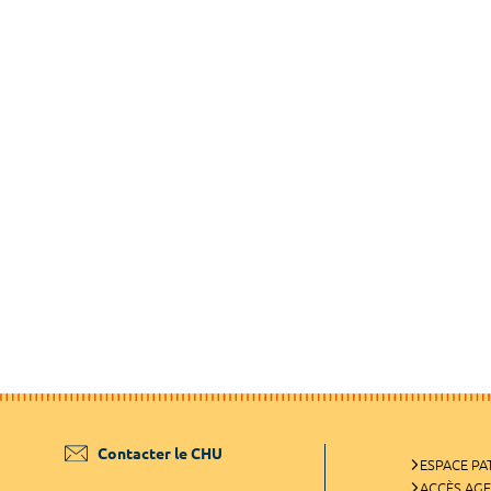
Contacter le CHU
ESPACE PA
ACCÈS AG