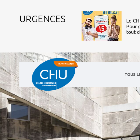
URGENCES
Le CHU
Pour g
tout 
TOUS L