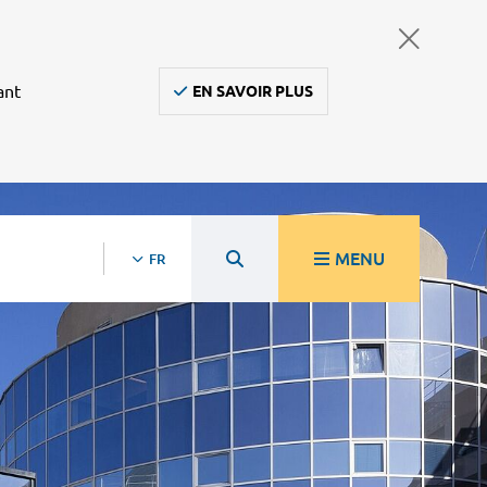
ant
EN SAVOIR PLUS
MENU
FR