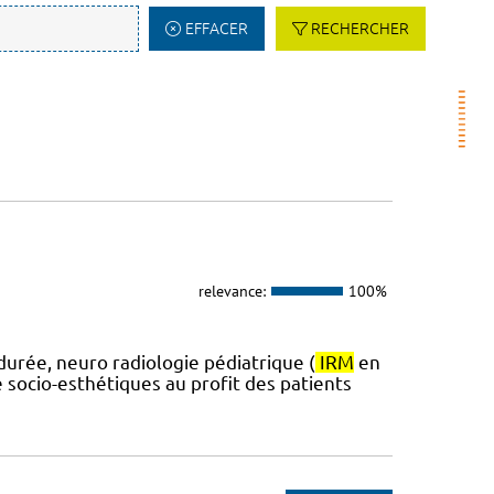
EFFACER
RECHERCHER
relevance:
100%
durée, neuro radiologie pédiatrique (
IRM
en
 socio-esthétiques au profit des patients