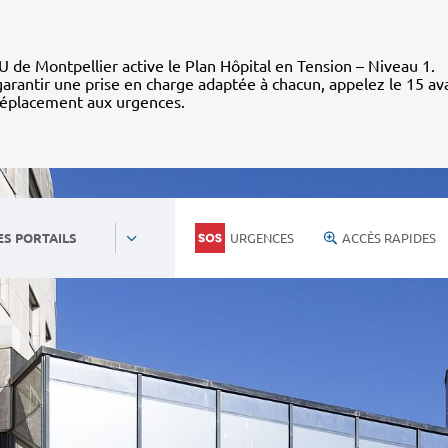
 de Montpellier active le Plan Hôpital en Tension – Niveau 1.
arantir une prise en charge adaptée à chacun, appelez le 15 av
déplacement aux urgences.
URGENCES
ACCÈS RAPIDES
ES PORTAILS