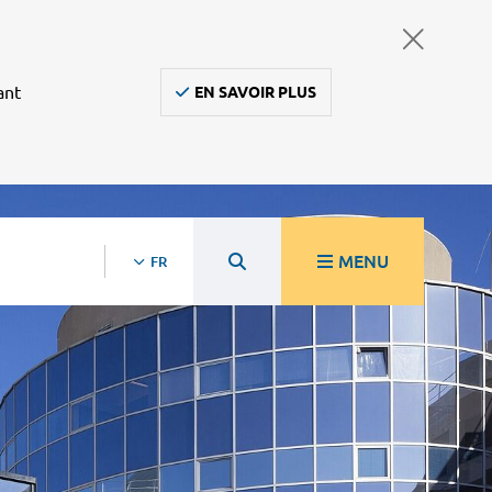
ant
EN SAVOIR PLUS
MENU
FR