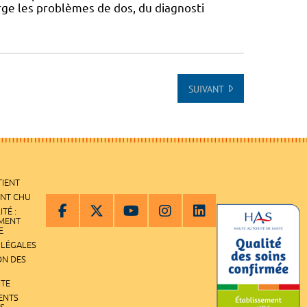
ge les problèmes de dos, du diagnosti
SUIVANT
TIENT
ENT CHU
ITÉ :
EMENT
E
 LÉGALES
ON DES
ITE
ENTS
S