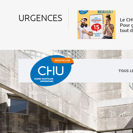
URGENCES
Le CHU
Pour g
tout 
TOUS L