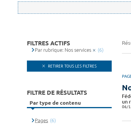
FILTRES ACTIFS
Résu
Par rubrique: Nos services
(6)
RETIRER TOUS LES FILTRES
PAG
No
FILTRE DE RÉSULTATS
Féd
un 
Par type de contenu
06/1
Pages
(6)