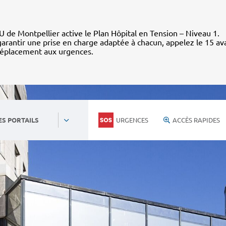
 de Montpellier active le Plan Hôpital en Tension – Niveau 1.
arantir une prise en charge adaptée à chacun, appelez le 15 av
déplacement aux urgences.
URGENCES
ACCÈS RAPIDES
ES PORTAILS