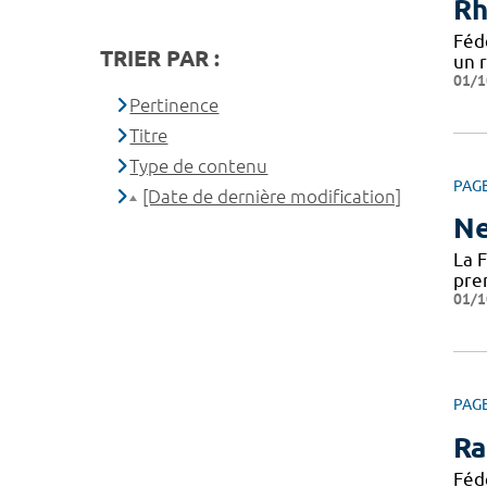
Rh
Féd
TRIER PAR :
un 
01/1
Pertinence
Titre
Type de contenu
PAG
[Date de dernière modification]
Ne
La 
pre
01/1
PAG
Ra
Féd