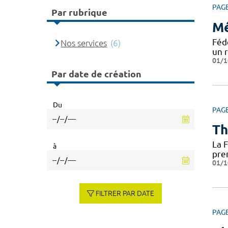
PAG
Par rubrique
Mé
Féd
Nos services
(6)
un 
01/1
Par date de création
Du
PAG
Th
La 
à
pre
01/1
FILTRER PAR DATE
PAG