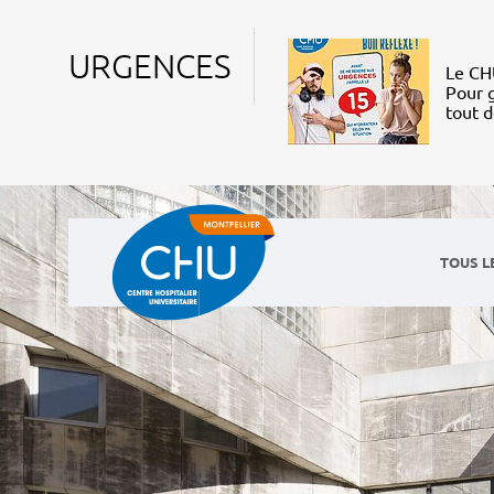
URGENCES
Le CHU
Pour g
tout 
TOUS L