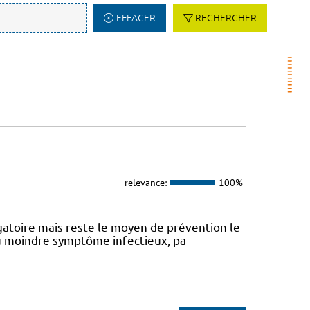
EFFACER
RECHERCHER
relevance:
100%
atoire mais reste le moyen de prévention le
 au moindre symptôme infectieux, pa